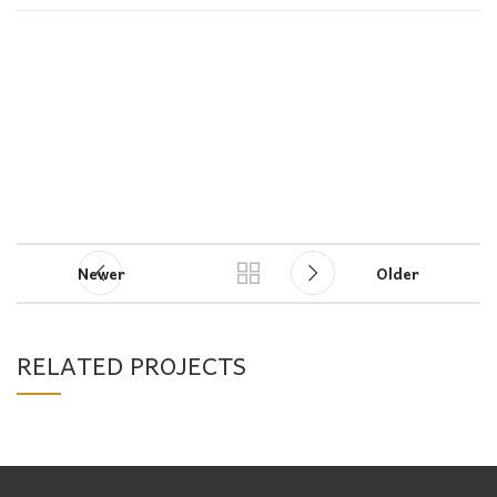
Newer
Older
RELATED PROJECTS
A LACUS BIBENDUM PULVINAR
FURNITURE